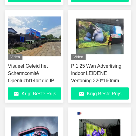
Video
Video
Visueel Geleid het
P 1,25 Wan Advertising
Schermcomité
Indoor LEIDENE
Openlucht14bit die IP65
Vertoning 320*160mm
van AC220V 50HZ
Krijg Beste Prijs
Krijg Beste Prijs
Geleide Vertoning
adverteren