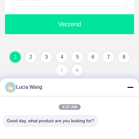
Verzend
1
2
3
4
5
6
7
8
Lucia Wang
6:37 AM
Good day, what product are you looking for?
Hunan Caiyi Photoelectric Technology Co., Ltd