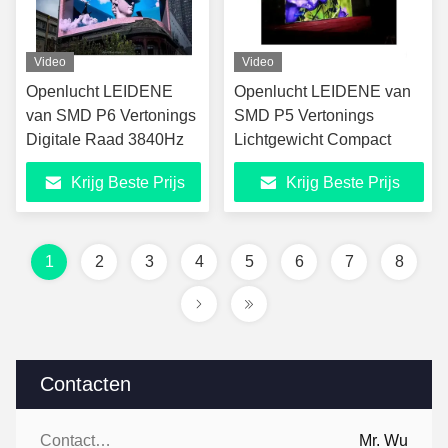
Video
Video
Openlucht LEIDENE
Openlucht LEIDENE van
van SMD P6 Vertonings
SMD P5 Vertonings
Digitale Raad 3840Hz
Lichtgewicht Compact
Krijg Beste Prijs
Krijg Beste Prijs
1
2
3
4
5
6
7
8
Contacten
Contacten:
Mr. Wu