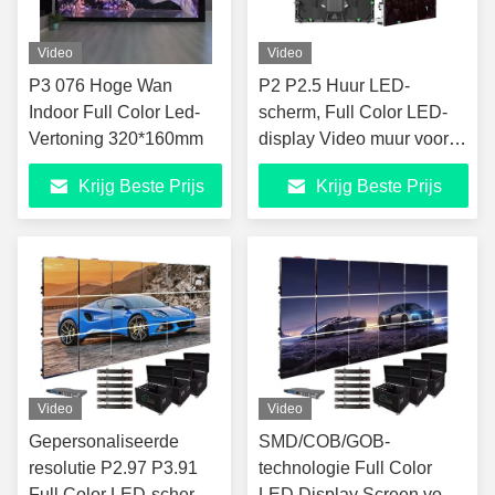
Video
Video
P3 076 Hoge Wan
P2 P2.5 Huur LED-
Indoor Full Color Led-
scherm, Full Color LED-
Vertoning 320*160mm
display Video muur voor
het podium
Krijg Beste Prijs
Krijg Beste Prijs
Video
Video
Gepersonaliseerde
SMD/COB/GOB-
resolutie P2.97 P3.91
technologie Full Color
Full Color LED-scherm
LED Display Screen voor