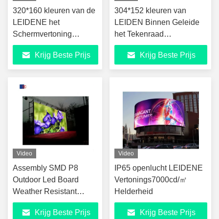
320*160 kleuren van de
304*152 kleuren van
LEIDENE het
LEIDEN Binnen Geleide
Schermvertoning
het Tekenraad
Vertoningensdk Geleide
Vertoningensdk
Krijg Beste Prijs
Krijg Beste Prijs
Muur Binnen
Video
Video
Assembly SMD P8
IP65 openlucht LEIDENE
Outdoor Led Board
Vertonings7000cd/㎡
Weather Resistant
Helderheid
Advertising Led Display
Krijg Beste Prijs
Krijg Beste Prijs
Screen