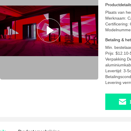
Productdetail
Plaats van he
Merknaam: C
Certificering
Modelnummer:
Betaling & he
Min. bestelaa
Prijs: $12.10
Verpakking De
aluminiumkab
Levertijd: 3-5
Betalingscond
Levering ver