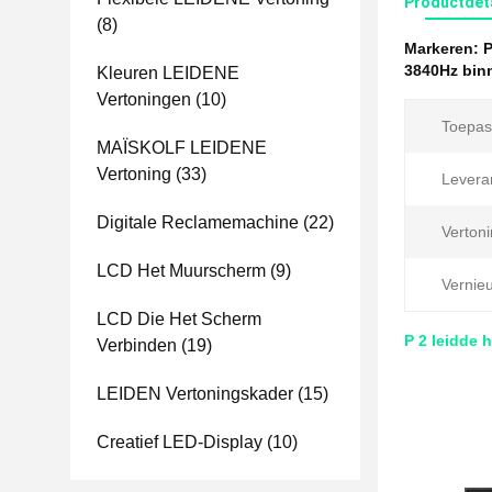
Productdet
(8)
Markeren:
P
3840Hz bin
Kleuren LEIDENE
Vertoningen
(10)
Toepas
MAÏSKOLF LEIDENE
Vertoning
(33)
Levera
Digitale Reclamemachine
(22)
Vertoni
LCD Het Muurscherm
(9)
Vernie
LCD Die Het Scherm
P 2 leidde 
Verbinden
(19)
LEIDEN Vertoningskader
(15)
Creatief LED-Display
(10)