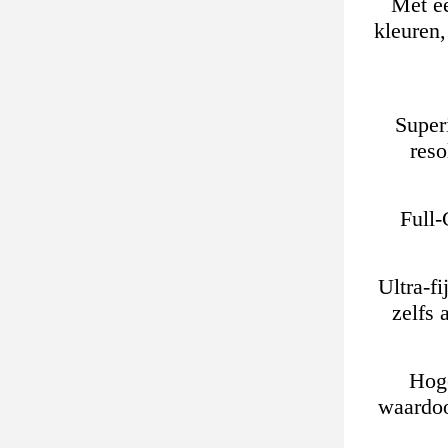
Met ee
kleuren,
Super
reso
Full-
Ultra-f
zelfs 
Hoge
waardoo