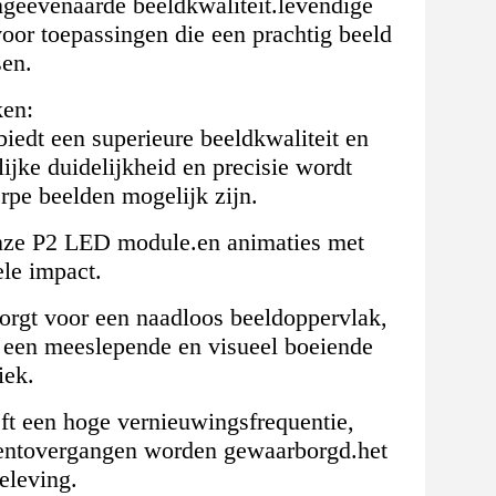
ngeëvenaarde beeldkwaliteit.levendige
 voor toepassingen die een prachtig beeld
sen.
ken:
edt een superieure beeldkwaliteit en
ijke duidelijkheid en precisie wordt
erpe beelden mogelijk zijn.
t onze P2 LED module.en animaties met
ele impact.
 zorgt voor een naadloos beeldoppervlak,
n een meeslepende en visueel boeiende
iek.
t een hoge vernieuwingsfrequentie,
tentovergangen worden gewaarborgd.het
eleving.