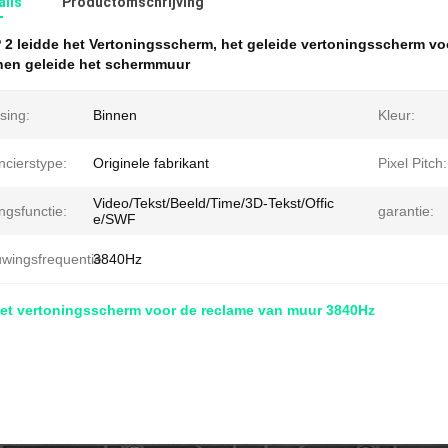
ails
Productomschrijving
 2 leidde het Vertoningsscherm
,
het geleide vertoningsscherm vo
nen geleide het schermmuur
sing:
Binnen
Kleur:
ncierstype:
Originele fabrikant
Pixel Pitch:
Video/Tekst/Beeld/Time/3D-Tekst/Offic
ngsfunctie:
garantie:
e/SWF
uwingsfrequentie:
3840Hz
het vertoningsscherm voor de reclame van muur 3840Hz