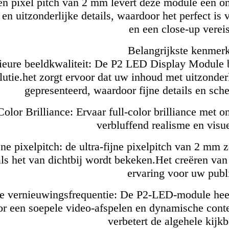
n pixel pitch van 2 mm levert deze module een o
 en uitzonderlijke details, waardoor het perfect is
en een close-up verei
Belangrijkste kenmer
ieure beeldkwaliteit: De P2 LED Display Module bi
lutie.het zorgt ervoor dat uw inhoud met uitzonderl
gepresenteerd, waardoor fijne details en sch
Color Brilliance: Ervaar full-color brilliance me
verbluffend realisme en visu
ijne pixelpitch: de ultra-fijne pixelpitch van 2 mm
als het van dichtbij wordt bekeken.Het creëren va
ervaring voor uw publ
 vernieuwingsfrequentie: De P2-LED-module heef
r een soepele video-afspelen en dynamische con
verbetert de algehele kijkb