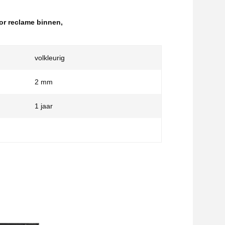
or reclame binnen
,
volkleurig
2 mm
1 jaar