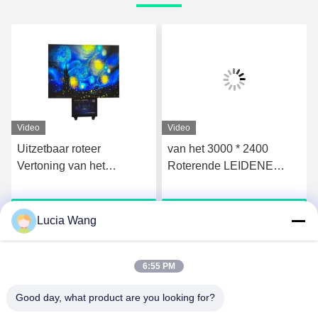
Video
Video
Uitzetbaar roteer
van het 3000 * 2400
Vertoning van het
Roterende LEIDENE
LEIDENE het Scherm
Legering het Scherm de
m
2560*1600 de Openlucht
Binnenaluminium
Krijg Beste Prijs
Krijg Beste Prijs
Reclamescherm
Lucia Wang
6:55 PM
Good day, what product are you looking for?