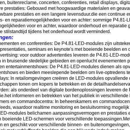
, buitenreclame, concerten, conferenties, retail displays, digi
e prestaties: Gebouwd met hoogwaardige materialen en geav
uwbare prestaties en een langere levensduur.die een continue
- en reparatiemogelijkheden voor en achter: sommige P4.81-L
ogelijkheden voor en achter, waardoor onderhoud en reparatie 
 stilstandtijd tijdens het onderhoud wordt verminderd.
ngen:
nementen en conferenties: De P4.81-LED-modules zijn uitsteke
 presentaties, seminars en keynote's met boeiende beelden en
vertising: voor outdoor advertenties leveren de P4.81-LED-modu
n in bruisende stedelijke gebieden en openlucht evenementen 
en entertainmentshows: De P4.81-LED-modules dienen als opva
entshows en bieden meeslepende beelden om live-optredens te 
plays: In retailomgevingen creëren de LED-modules opvallende d
happen tonen om kopers te betrekken en de detailhandelservar
orden: als onderdeel van digitale bordenoplossingen leveren d
ie.het informeren en betrekken van het publiek in verschillend
ers en commandocentra: In beheerskamers en commandocentr
eds, waardoor realtime monitoring en besluitvorming mogelijk 
ED-modules belichamen aanpassingsvermogen en prestaties en
n boeiende LED-schermen voor verschillende toepassingen.Met 
ren en geschikt voor verschillende binnen- en buitenomgevingen