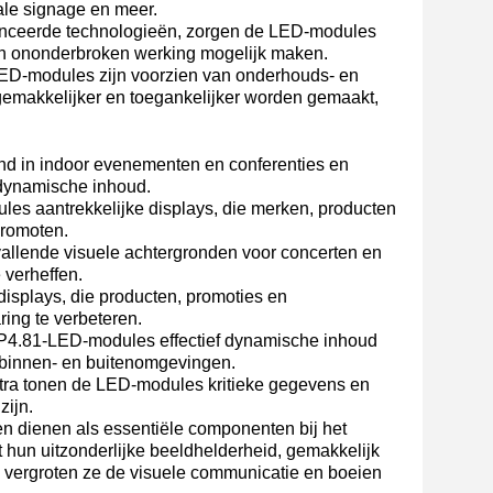
tale signage en meer.
anceerde technologieën, zorgen de LED-modules
 en ononderbroken werking mogelijk maken.
ED-modules zijn voorzien van onderhouds- en
gemakkelijker en toegankelijker worden gemaakt,
nd in indoor evenementen en conferenties en
 dynamische inhoud.
les aantrekkelijke displays, die merken, producten
promoten.
llende visuele achtergronden voor concerten en
verheffen.
isplays, die producten, promoties en
ing te verbeteren.
e P4.81-LED-modules effectief dynamische inhoud
e binnen- en buitenomgevingen.
a tonen de LED-modules kritieke gegevens en
zijn.
 dienen als essentiële componenten bij het
hun uitzonderlijke beeldhelderheid, gemakkelijk
, vergroten ze de visuele communicatie en boeien