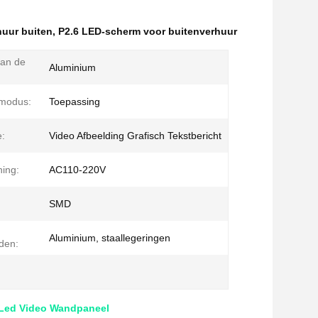
huur buiten
,
P2.6 LED-scherm voor buitenverhuur
van de
Aluminium
smodus:
Toepassing
e:
Video Afbeelding Grafisch Tekstbericht
ning:
AC110-220V
SMD
Aluminium, staallegeringen
den:
 Led Video Wandpaneel