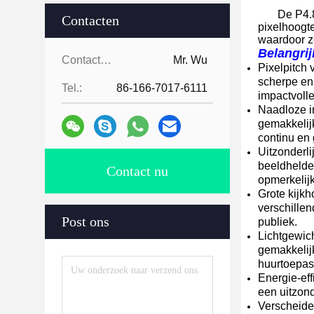
De P4.
Contacten
pixelhoogt
waardoor ze
Belangri
Contacten:
Mr. Wu
Pixelpitch
scherpe en
Tel.:
86-166-7017-6111
impactvolle
Naadloze i
gemakkelij
continu en 
Uitzonderl
beeldhelder
Contact nu
opmerkelijk
Grote kijk
verschillen
Post ons
publiek.
Lichtgewic
gemakkelijk
huurtoepas
Energie-eff
een uitzond
Verscheide