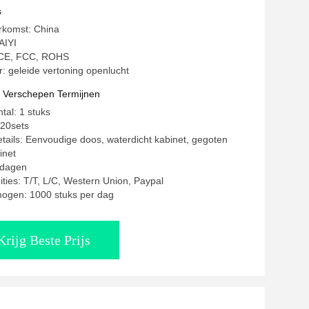
el
s
rkomst: China
AIYI
: CE, FCC, ROHS
 geleide vertoning openlucht
t Verschepen Termijnen
tal: 1 stuks
120sets
tails: Eenvoudige doos, waterdicht kabinet, gegoten
inet
5 dagen
ities: T/T, L/C, Western Union, Paypal
mogen: 1000 stuks per dag
Krijg Beste Prijs