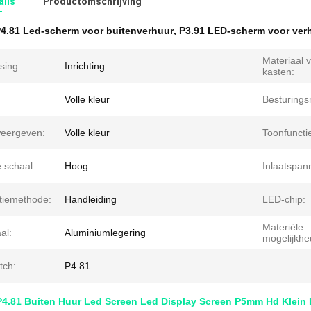
ails
Productomschrijving
4.81 Led-scherm voor buitenverhuur
,
P3.91 LED-scherm voor ver
Materiaal 
sing:
Inrichting
kasten:
Volle kleur
Besturing
weergeven:
Volle kleur
Toonfuncti
e schaal:
Hoog
Inlaatspan
atiemethode:
Handleiding
LED-chip:
Materiële
al:
Aluminiumlegering
mogelijkhe
tch:
P4.81
 P4.81 Buiten Huur Led Screen Led Display Screen P5mm Hd Klein