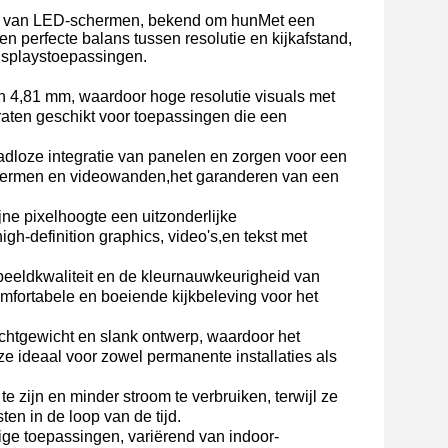
n van LED-schermen, bekend om hun
Met een
en perfecte balans tussen resolutie en kijkafstand,
isplays
toepassingen
.
 4,81 mm, waardoor hoge resolutie visuals met
ten geschikt voor toepassingen die een
dloze integratie van panelen en zorgen voor een
schermen en videowanden,het garanderen van een
ne pixelhoogte een uitzonderlijke
gh-definition graphics, video's,en tekst met
beeldkwaliteit en de kleurnauwkeurigheid van
mfortabele en boeiende kijkbeleving voor het
chtgewicht en slank ontwerp, waardoor het
ze ideaal voor zowel permanente installaties als
 zijn en minder stroom te verbruiken, terwijl ze
ten in de loop van de tijd.
ge toepassingen, variërend van indoor-