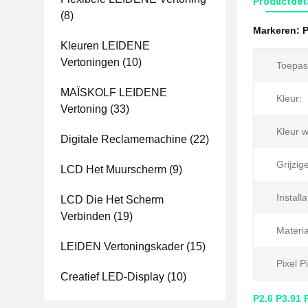
Productdet
(8)
Markeren:
P
Kleuren LEIDENE
Vertoningen
(10)
Toepas
MAÏSKOLF LEIDENE
Kleur:
Vertoning
(33)
Kleur 
Digitale Reclamemachine
(22)
Grijzig
LCD Het Muurscherm
(9)
Install
LCD Die Het Scherm
Verbinden
(19)
Materia
LEIDEN Vertoningskader
(15)
Pixel Pi
Creatief LED-Display
(10)
P2.6 P3.91