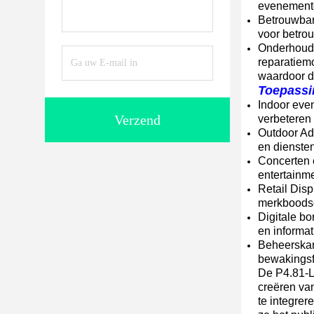
evenementen
Betrouwbar
voor betro
Onderhouds
reparatiem
waardoor de
Toepassi
Indoor eve
Verzend
verbeteren
Outdoor Ad
en dienste
Concerten 
entertainm
Retail Dis
merkboodsc
Digitale b
en informat
Beheerskam
bewakingsfe
De P4.81-L
creëren va
te integre