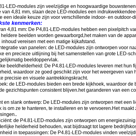
81-LED-modules zijn veelzijdige en hoogwaardige bouwstene
e van 4,81 mm, slaan deze LED-modules een indrukwekkende
e
 een ideale keuze zijn voor verschillende indoor- en outdoor-d
jkste kenmerken:
 van 4,81 mm: De P4,81-LED-modules hebben een pixelpitch van
 heldere beelden worden gewaarborgd,het maken van de appara
 inhoud vereisen met een matige kijkafstand.
ntegratie van panelen: de LED-modules zijn ontworpen voor naa
ke en precieze uitlijning bij het samenstellen van grote LED-
gelijkmatig beeldoppervlak.
ijke beeldhelderheid: De P4.81-LED-modules leveren met hun fij
heid, waardoor ze goed geschikt zijn voor het weergeven van hi
e precisie en visuele aantrekkingskracht.
hoek: de LED-modules bieden een brede kijkhoek, waardoor de 
de gezichtspunten consistent blijven.het garanderen van een co
ht en slank ontwerp: De LED-modules zijn ontworpen met een li
 is om ze te hanteren, te installeren en te vervoeren.Het maakt 
singen..
iciënt: de P4.81-LED-modules zijn ontworpen om energiezuinig te
erlijke helderheid behouden, wat bijdraagt tot lagere bedrijfskos
nheid in toepassingen: De P4.81-LED-modules vinden veelzijdi