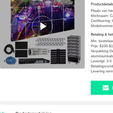
Wandpane
Productdetail
Plaats van he
Merknaam: C
Certificering
Modelnummer:
Betaling & he
Min. bestelaan
Prijs: $100-$
Verpakking De
aluminiumkab
Levertijd: 3-
Betalingscond
Levering ver