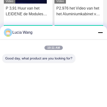
Video
Video
P 3,91 Huur van het
P2.976 het Video van het
LEIDENE de Modules
het Aluminiumkabinet van
3840Hz 1920Hz
de Muurhuur Matrijs
Vertoningsscherm
Gegoten Binnen Geleide
Krijg Beste Prijs
Krijg Beste Prijs
de Huurscherm
Lucia Wang
10:11 AM
Good day, what product are you looking for?
Hunan Caiyi Photoelectric Technology Co., Ltd
hunan.colorart@gmail.com
86-166-7017-6111
De bouw van 18, van de Vallei Slimme Industriële
ParkRenmin van Mingcheng de Groene Weg van het
Oosten, de Stad van Tchang-cha