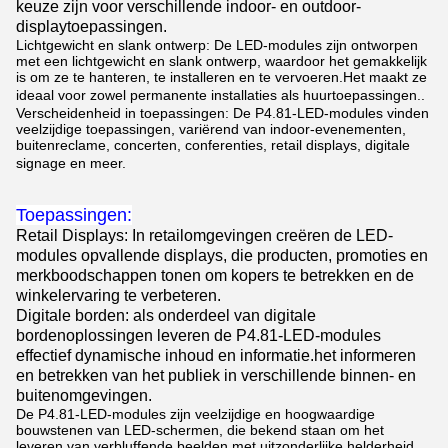
keuze zijn voor verschillende indoor- en outdoor-
displaytoepassingen.
Lichtgewicht en slank ontwerp: De LED-modules zijn ontworpen
met een lichtgewicht en slank ontwerp, waardoor het gemakkelijk
is om ze te hanteren, te installeren en te vervoeren.Het maakt ze
ideaal voor zowel permanente installaties als huurtoepassingen..
Verscheidenheid in toepassingen: De P4.81-LED-modules vinden
veelzijdige toepassingen, variërend van indoor-evenementen,
buitenreclame, concerten, conferenties, retail displays, digitale
signage en meer.
Toepassingen:
Retail Displays: In retailomgevingen creëren de LED-
modules opvallende displays, die producten, promoties en
merkboodschappen tonen om kopers te betrekken en de
winkelervaring te verbeteren.
Digitale borden: als onderdeel van digitale
bordenoplossingen leveren de P4.81-LED-modules
effectief dynamische inhoud en informatie.het informeren
en betrekken van het publiek in verschillende binnen- en
buitenomgevingen.
De P4.81-LED-modules zijn veelzijdige en hoogwaardige
bouwstenen van LED-schermen, die bekend staan om het
leveren van verbluffende beelden met uitzonderlijke helderheid