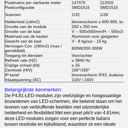
Pixelmatrix per vierkante meter
147475
112910
Pixelconfiguratie
SMD1515
SMD1515
Scannen
1/32
1/28
Helderheid (cd/m2)
binnenscherm ≥ 600-800, buit
Grootte van de module
250 x 250 mm
Grootte van de kast
V -- 500x500mm/H -- 500x10
Materiaal van de kasten
Aluminium voor gietgieten
Gewicht van de kast
V - 8 kg/uur - 15 kg
Vermogen Con. ((W/m2) (max /
800W/200-300W
gemiddeld)
Toegang tot diensten
Voor/achter
Refresh rate (HZ)
≥ 3840 Hz
Grijzige schaal (bit)
≥ 16
Zienhoek (H/V)
160°/160°
IP-tarief
binnenscherm IP43, buitensch
Inlaatspanning (AC)
110V / 240V
Belangrijkste kenmerken:
De P4.81-LED-modules zijn veelzijdige en hoogwaardige
bouwstenen van LED-schermen, die bekend staan om het
leveren van verbluffende beelden met uitzonderlijke
helderheid en flexibiliteit.Met een pixel pitch van 4.81mm,
deze LED-modules zorgen voor een perfecte balans
tussen resolutie en kijkafstand, waardoor ze een ideale