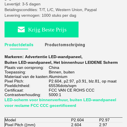
Levertijd: 3-5 dagen
Betalingscondities: T/T, L/C, Western Union, Paypal
Levering vermogen: 1000 stuks per dag
Krijg Beste Prijs
Productdetails
Productomschrijving
Markeren:
Advertentie LED-wandpaneel
,
Buiten LED-wandpaneel
,
Het binnenhuur LEIDENE Scherm
Plaats van oorsprong:
China
Toepassing:
Binnen, buiten
Materiaal van de kasten:
Aluminium
Pixel Pitch:
P2.604, p2.97, p3.91, blz.81, op maat
Pixeldichtheid:
65536dots/sqm
Certificaat:
FCC VAN CE ROHS CCC
Contrastverhouding:
5000:1
LED-scherm voor binnenverhuur, buiten LED-wandpaneel
voor reclame FCC CCC gecertificeerd
Model
P2.604
P2.97
Pixel Pitch ((mm)
2.604
2.97