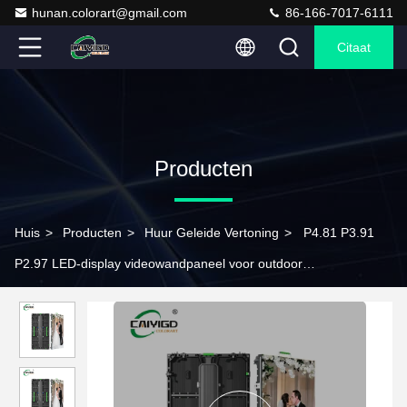
hunan.colorart@gmail.com
86-166-7017-6111
Citaat
Producten
Huis
>
Producten
>
Huur Geleide Vertoning
>
P4.81 P3.91
P2.97 LED-display videowandpaneel voor outdoor
bruiloftsreclame