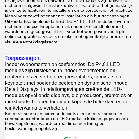
Lichtgewicht en slank ontwerp: De LED-modules zijn ontworpen
met een lichtgewicht en slank ontwerp, waardoor het gemakkelijk
is om ze te hanteren, te installeren en te vervoeren.Het maakt ze
ideaal voor zowel permanente installaties als huurtoepassingen..
Uitzonderlijke beeldhelderheid: De P4.81-LED-modules leveren
met hun fijne pixelhoogte een uitzonderlijke beeldhelderheid,
waardoor ze goed geschikt zijn voor het weergeven van high-
definition graphics, video's,en tekst met opmerkelijke precisie en
visuele aantrekkingskracht.
Toepassingen:
Indoor evenementen en conferenties: De P4.81-LED-
modules zijn uitstekend in indoor evenementen en
conferenties en verbeteren presentaties, seminars en
keynote's met boeiende beelden en dynamische inhoud.
Retail Displays: In retailomgevingen creëren de LED-
modules opvallende displays, die producten, promoties en
merkboodschappen tonen om kopers te betrekken en de
winkelervaring te verbeteren.
Beheerskamers en commandocentra: In beheerskamers en
commandocentra tonen de LED-modules kritieke gegevens en
bewakingsfeeds, waardoor real-time monitoring en
besluitvorming mogelijk zijn.