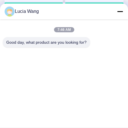
Vertoningsscherm
Gegoten Binnen Geleide
Krijg Beste Prijs
Krijg Beste Prijs
de Huurscherm
Lucia Wang
7:46 AM
Good day, what product are you looking for?
Hunan Caiyi Photoelectric Technology Co., Ltd
hunan.colorart@gmail.com
86-166-7017-6111
De bouw van 18, van de Vallei Slimme Industriële
ParkRenmin van Mingcheng de Groene Weg van het
Oosten, de Stad van Tchang-cha
De Goede Kwaliteit van China Het bewegende LEIDENE