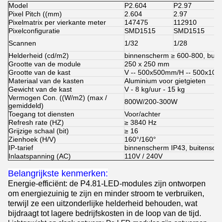
Model
P2.604
P2.97
Pixel Pitch ((mm)
2.604
2.97
Pixelmatrix per vierkante meter
147475
112910
Pixelconfiguratie
SMD1515
SMD1515
Scannen
1/32
1/28
Helderheid (cd/m2)
binnenscherm ≥ 600-800, buit
Grootte van de module
250 x 250 mm
Grootte van de kast
V -- 500x500mm/H -- 500x10
Materiaal van de kasten
Aluminium voor gietgieten
Gewicht van de kast
V - 8 kg/uur - 15 kg
Vermogen Con. ((W/m2) (max /
800W/200-300W
gemiddeld)
Toegang tot diensten
Voor/achter
Refresh rate (HZ)
≥ 3840 Hz
Grijzige schaal (bit)
≥ 16
Zienhoek (H/V)
160°/160°
IP-tarief
binnenscherm IP43, buitensch
Inlaatspanning (AC)
110V / 240V
Belangrijkste kenmerken:
Energie-efficiënt: de P4.81-LED-modules zijn ontworpen
om energiezuinig te zijn en minder stroom te verbruiken,
terwijl ze een uitzonderlijke helderheid behouden, wat
bijdraagt tot lagere bedrijfskosten in de loop van de tijd.