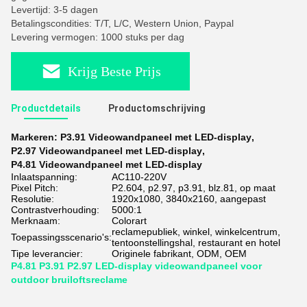
Levertijd: 3-5 dagen
Betalingscondities: T/T, L/C, Western Union, Paypal
Levering vermogen: 1000 stuks per dag
Krijg Beste Prijs
Productdetails
Productomschrijving
Markeren:
P3.91 Videowandpaneel met LED-display
,
P2.97 Videowandpaneel met LED-display
,
P4.81 Videowandpaneel met LED-display
Inlaatspanning:
AC110-220V
Pixel Pitch:
P2.604, p2.97, p3.91, blz.81, op maat
Resolutie:
1920x1080, 3840x2160, aangepast
Contrastverhouding:
5000:1
Merknaam:
Colorart
reclamepubliek, winkel, winkelcentrum,
Toepassingsscenario's:
tentoonstellingshal, restaurant en hotel
Tipe leverancier:
Originele fabrikant, ODM, OEM
P4.81 P3.91 P2.97 LED-display videowandpaneel voor
outdoor bruiloftsreclame