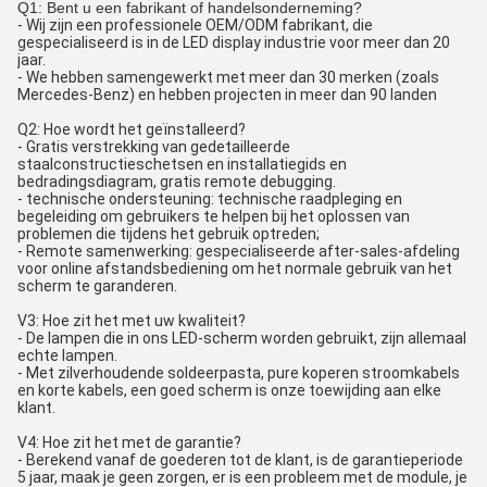
Q1: Bent u een fabrikant of handelsonderneming?
- Wij zijn een professionele OEM/ODM fabrikant, die
gespecialiseerd is in de LED display industrie voor meer dan 20
jaar.
- We hebben samengewerkt met meer dan 30 merken (zoals
Mercedes-Benz) en hebben projecten in meer dan 90 landen
Q2: Hoe wordt het geïnstalleerd?
- Gratis verstrekking van gedetailleerde
staalconstructieschetsen en installatiegids en
bedradingsdiagram, gratis remote debugging.
- technische ondersteuning: technische raadpleging en
begeleiding om gebruikers te helpen bij het oplossen van
problemen die tijdens het gebruik optreden;
- Remote samenwerking: gespecialiseerde after-sales-afdeling
voor online afstandsbediening om het normale gebruik van het
scherm te garanderen.
V3: Hoe zit het met uw kwaliteit?
- De lampen die in ons LED-scherm worden gebruikt, zijn allemaal
echte lampen.
- Met zilverhoudende soldeerpasta, pure koperen stroomkabels
en korte kabels, een goed scherm is onze toewijding aan elke
klant.
V4: Hoe zit het met de garantie?
- Berekend vanaf de goederen tot de klant, is de garantieperiode
5 jaar, maak je geen zorgen, er is een probleem met de module, je