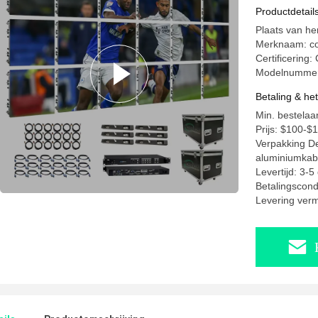
Productdetail
Plaats van he
Merknaam: co
Certificering
Modelnummer:
Betaling & he
Min. bestelaan
Prijs: $100-$
Verpakking De
aluminiumkab
Levertijd: 3-
Betalingscond
Levering ver