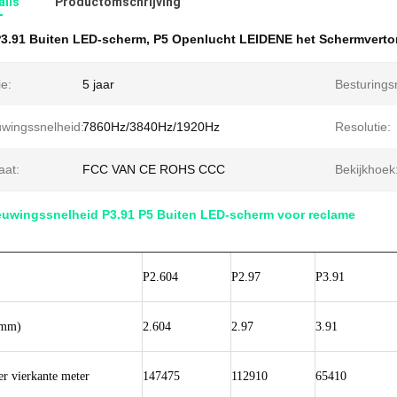
ails
Productomschrijving
3.91 Buiten LED-scherm
,
P5 Openlucht LEIDENE het Schermverto
e:
5 jaar
Besturing
uwingssnelheid:
7860Hz/3840Hz/1920Hz
Resolutie:
aat:
FCC VAN CE ROHS CCC
Bekijkhoek
euwingssnelheid P3.91 P5 Buiten LED-scherm voor reclame
P2.604
P2.97
P3.91
(mm)
2.604
2.97
3.91
er vierkante meter
147475
112910
65410