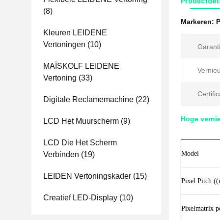
Productdet
(8)
Markeren:
P
Kleuren LEIDENE
Vertoningen
(10)
Garanti
MAÏSKOLF LEIDENE
Vernie
Vertoning
(33)
Certific
Digitale Reclamemachine
(22)
Hoge verni
LCD Het Muurscherm
(9)
LCD Die Het Scherm
Model
Verbinden
(19)
LEIDEN Vertoningskader
(15)
Pixel Pitch (
Creatief LED-Display
(10)
Pixelmatrix p