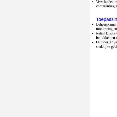
Verscheidenhe
conferenties, 
Toepassi
Beheerskamer
monitoring en
Retail Displa
betrekken en 
Outdoor Adver
stedelijke ge