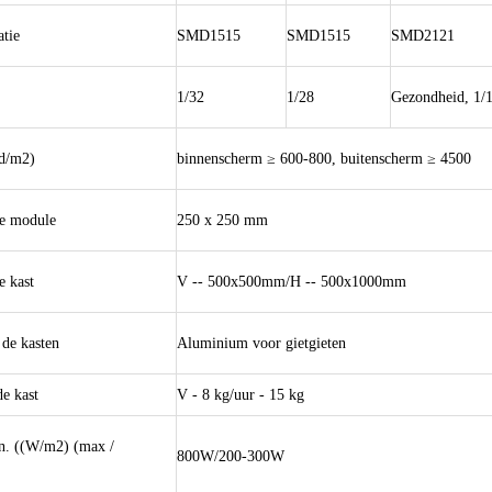
atie
SMD1515
SMD1515
SMD2121
1/32
1/28
Gezondheid, 1/
cd/m2)
binnenscherm ≥ 600-800, buitenscherm ≥ 4500
de module
250 x 250 mm
e kast
V -- 500x500mm/H -- 500x1000mm
 de kasten
Aluminium voor gietgieten
e kast
V - 8 kg/uur - 15 kg
. ((W/m2) (max /
800W/200-300W