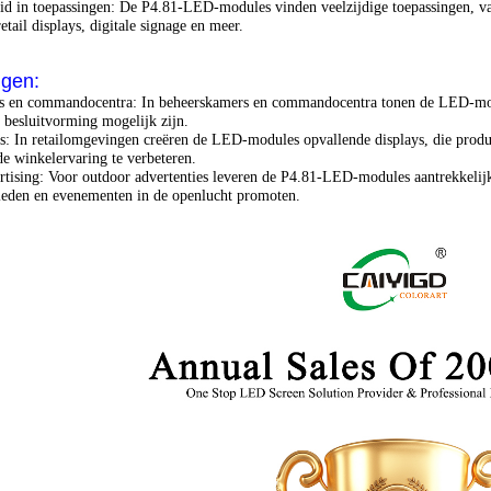
id in toepassingen: De P4.81-LED-modules vinden veelzijdige toepassingen, va
retail displays, digitale signage en meer.
ngen:
s en commandocentra: In beheerskamers en commandocentra tonen de LED-modu
 besluitvorming mogelijk zijn.
ys: In retailomgevingen creëren de LED-modules opvallende displays, die pro
de winkelervaring te verbeteren.
tising: Voor outdoor advertenties leveren de P4.81-LED-modules aantrekkelijke
bieden en evenementen in de openlucht promoten.