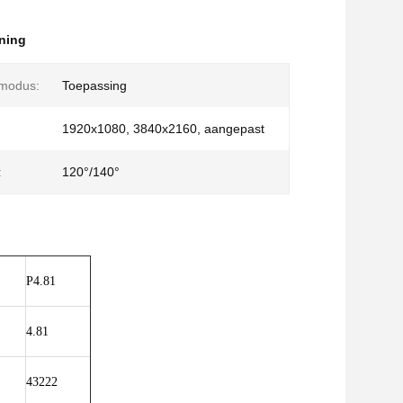
ning
smodus:
Toepassing
1920x1080, 3840x2160, aangepast
:
120°/140°
P4.81
4.81
43222