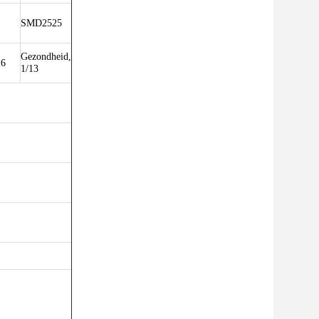
SMD2525
Gezondheid,
16
1/13