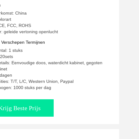
s
rkomst: China
lorart
: CE, FCC, ROHS
 geleide vertoning openlucht
t Verschepen Termijnen
tal: 1 stuks
120sets
tails: Eenvoudige doos, waterdicht kabinet, gegoten
inet
5 dagen
ities: T/T, L/C, Western Union, Paypal
mogen: 1000 stuks per dag
Krijg Beste Prijs