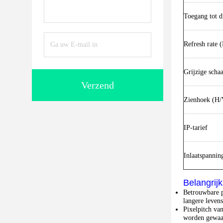
Toegang tot d
Refresh rate 
Grijzige schaa
Verzend
Zienhoek (H/
IP-tarief
Inlaatspannin
Belangrij
Betrouwbare p
langere leven
Pixelpitch va
worden gewaar