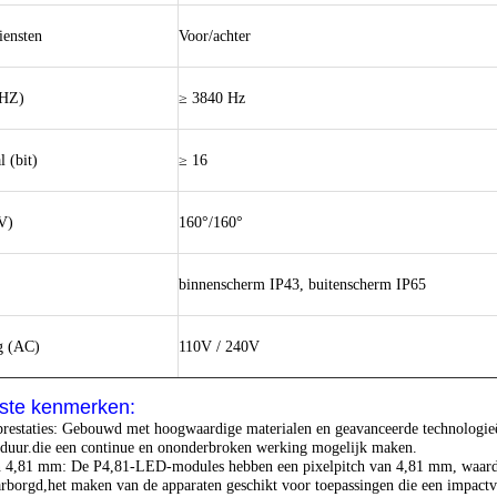
iensten
Voor/achter
(HZ)
≥ 3840 Hz
l (bit)
≥ 16
V)
160°/160°
binnenscherm IP43, buitenscherm IP65
g (AC)
110V / 240V
kste kenmerken:
restaties: Gebouwd met hoogwaardige materialen en geavanceerde technologie
sduur.die een continue en ononderbroken werking mogelijk maken.
n 4,81 mm: De P4,81-LED-modules hebben een pixelpitch van 4,81 mm, waardoo
borgd,het maken van de apparaten geschikt voor toepassingen die een impactvo